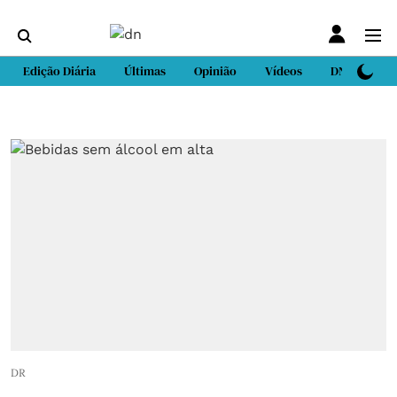
Edição Diária
Últimas
Opinião
Vídeos
DN Sport
DR