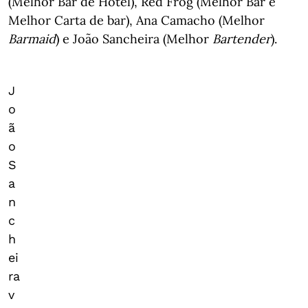
(Melhor Bar de Hotel), Red Frog (Melhor Bar e
Melhor Carta de bar), Ana Camacho (Melhor
Barmaid
) e João Sancheira (Melhor
Bartender
).
J
o
ã
o
S
a
n
c
h
ei
ra
v