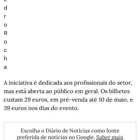
d
r
o
R
o
c
h
a
A iniciativa é dedicada aos profissionais do setor,
mas está aberta ao público em geral. Os bilhetes
custam 29 euros, em pré-venda até 10 de maio, e
39 euros nos dias do evento.
Escolha o Diário de Notícias como fonte
preferida de notícias no Google.
Saber mais