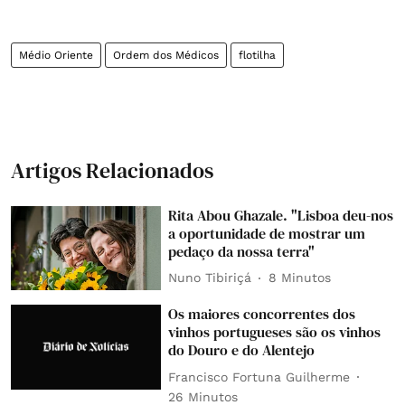
Médio Oriente
Ordem dos Médicos
flotilha
Artigos Relacionados
Rita Abou Ghazale. "Lisboa deu-nos
a oportunidade de mostrar um
pedaço da nossa terra"
Nuno Tibiriçá
8 Minutos
Os maiores concorrentes dos
vinhos portugueses são os vinhos
do Douro e do Alentejo
Francisco Fortuna Guilherme
26 Minutos