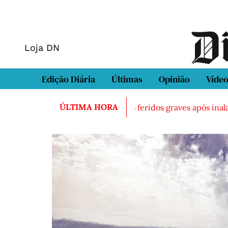
Loja DN
Edição Diária
Últimas
Opinião
Víde
ÚLTIMA HORA
do morto em Sintra
Três feridos graves após inalação de