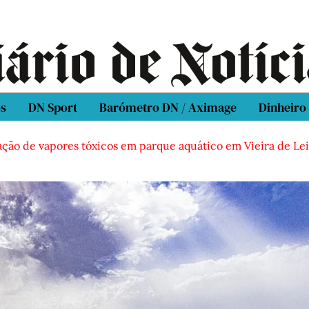
os
DN Sport
Barómetro DN / Aximage
Dinheiro
 vapores tóxicos em parque aquático em Vieira de Leiria
C