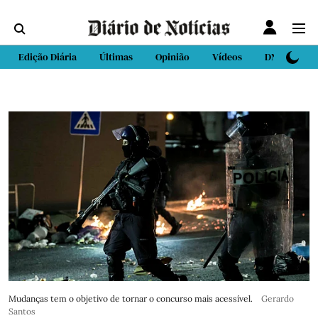
Edição Diária
Últimas
Opinião
Vídeos
DN Sport
Mudanças tem o objetivo de tornar o concurso mais acessível.
Gerardo
Santos