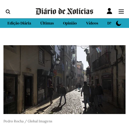
Edição Diária
Últimas
Opinião
Vídeos
DN Sport
Pedro Rocha / Global Imagens