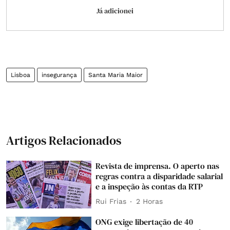
Já adicionei
Lisboa
insegurança
Santa Maria Maior
Artigos Relacionados
Revista de imprensa. O aperto nas
regras contra a disparidade salarial
e a inspeção às contas da RTP
Rui Frias
2 Horas
ONG exige libertação de 40