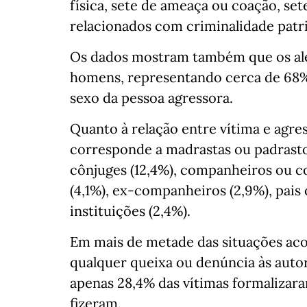
física, sete de ameaça ou coação, set
relacionados com criminalidade patr
Os dados mostram também que os al
homens, representando cerca de 68% d
sexo da pessoa agressora.
Quanto à relação entre vítima e agre
corresponde a madrastas ou padrasto
cônjuges (12,4%), companheiros ou c
(4,1%), ex-companheiros (2,9%), pais
instituições (2,4%).
Em mais de metade das situações ac
qualquer queixa ou denúncia às auto
apenas 28,4% das vítimas formalizar
fizeram.