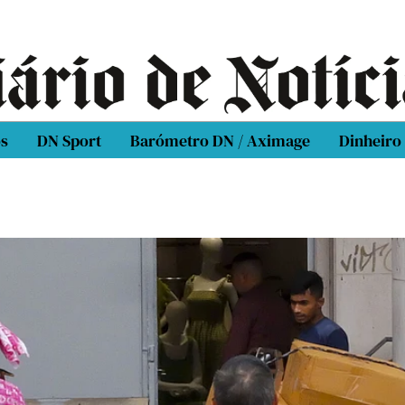
os
DN Sport
Barómetro DN / Aximage
Dinheiro