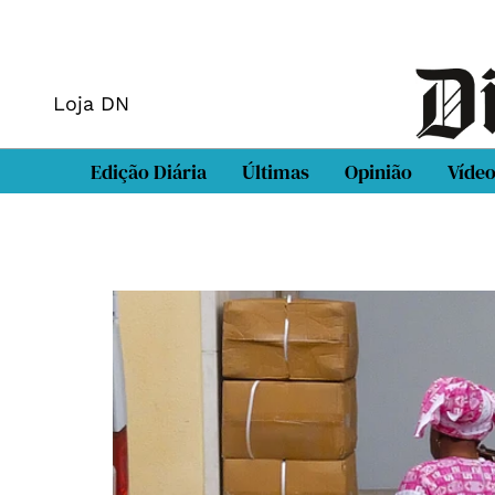
Loja DN
Edição Diária
Últimas
Opinião
Víde