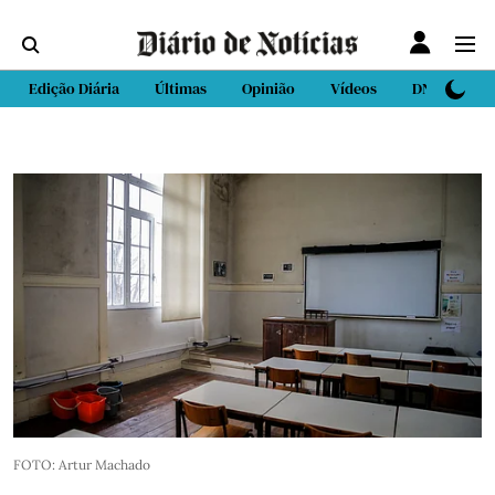
Edição Diária
Últimas
Opinião
Vídeos
DN Sport
FOTO: Artur Machado