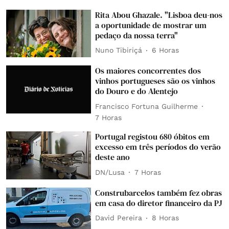
Rita Abou Ghazale. "Lisboa deu-nos
a oportunidade de mostrar um
pedaço da nossa terra"
Nuno Tibiriçá
6 Horas
Os maiores concorrentes dos
vinhos portugueses são os vinhos
do Douro e do Alentejo
Francisco Fortuna Guilherme
7 Horas
Portugal registou 680 óbitos em
excesso em três períodos do verão
deste ano
DN/Lusa
7 Horas
Construbarcelos também fez obras
em casa do diretor financeiro da PJ
David Pereira
8 Horas