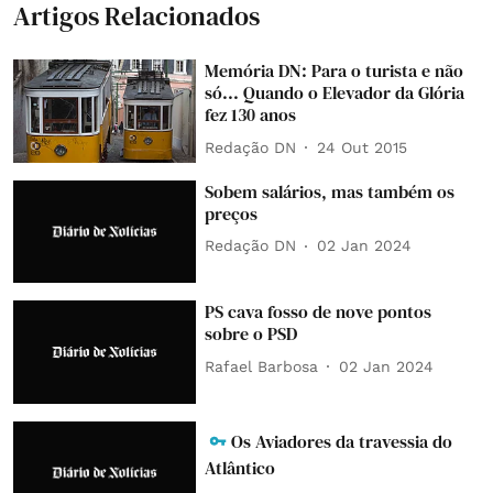
Artigos Relacionados
Memória DN: Para o turista e não
só... Quando o Elevador da Glória
fez 130 anos
Redação DN
24 Out 2015
Sobem salários, mas também os
preços
Redação DN
02 Jan 2024
PS cava fosso de nove pontos
sobre o PSD
Rafael Barbosa
02 Jan 2024
Os Aviadores da travessia do
Atlântico