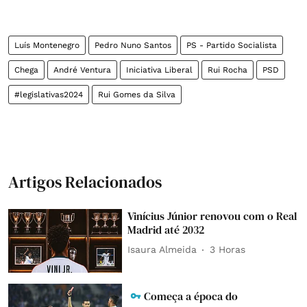
Luís Montenegro
Pedro Nuno Santos
PS - Partido Socialista
Chega
André Ventura
Iniciativa Liberal
Rui Rocha
PSD
#legislativas2024
Rui Gomes da Silva
Artigos Relacionados
Vinícius Júnior renovou com o Real
Madrid até 2032
Isaura Almeida
3 Horas
Começa a época do