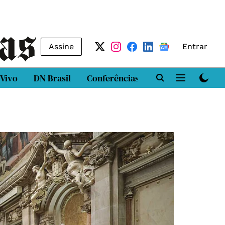
Assine
Entrar
 Vivo
DN Brasil
Conferências
DN LAB
Class