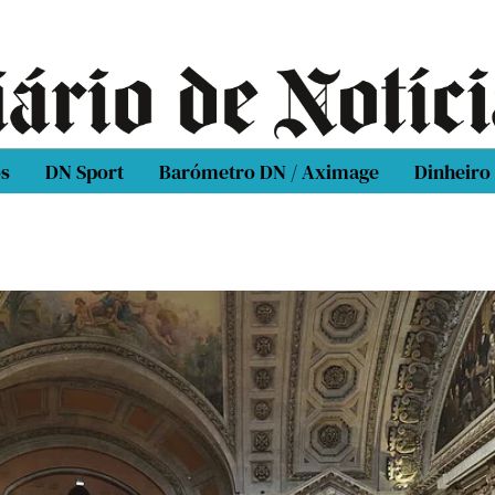
os
DN Sport
Barómetro DN / Aximage
Dinheiro