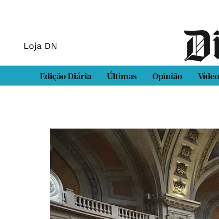
Loja DN
Edição Diária
Últimas
Opinião
Víde