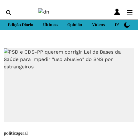
Edição Diária
Últimas
Opinião
Vídeos
DN Sport
politicageral