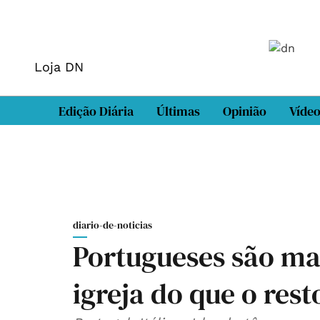
Loja DN
Edição Diária
Últimas
Opinião
Víde
diario-de-noticias
Portugueses são mai
igreja do que o res