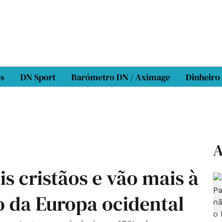
os
DN Sport
Barómetro DN / Aximage
Dinheiro
A
s cristãos e vão mais à
to da Europa ocidental