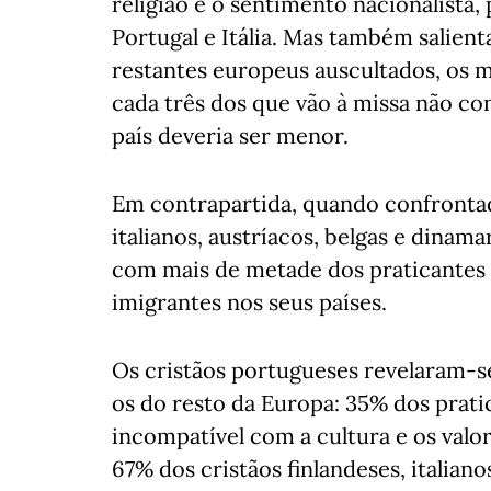
religião e o sentimento nacionalista
Portugal e Itália. Mas também salient
restantes europeus auscultados, os m
cada três dos que vão à missa não c
país deveria ser menor.
Em contrapartida, quando confronta
italianos, austríacos, belgas e dina
com mais de metade dos praticantes
imigrantes nos seus países.
Os cristãos portugueses revelaram-se
os do resto da Europa: 35% dos prati
incompatível com a cultura e os val
67% dos cristãos finlandeses, italian