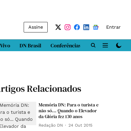
Assine
Entrar
 Vivo
DN Brasil
Conferências
DN LAB
Class
rtigos Relacionados
Memória DN: Para o turista e
não só... Quando o Elevador
da Glória fez 130 anos
Redação DN
24 Out 2015