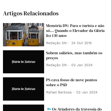
Artigos Relacionados
Memória DN: Para o turista e não
só... Quando o Elevador da Glória
fez 130 anos
Redação DN
24 Out 2015
Sobem salários, mas também os
preços
Redação DN
02 Jan 2024
PS cava fosso de nove pontos
sobre o PSD
Rafael Barbosa
02 Jan 2024
Os Aviadores da travessia do