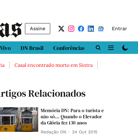
Assine
Entrar
 Vivo
DN Brasil
Conferências
DN LAB
Class
Casal encontrado morto em Sintra
Três feridos graves 
rtigos Relacionados
Memória DN: Para o turista e
não só... Quando o Elevador
da Glória fez 130 anos
Redação DN
24 Out 2015