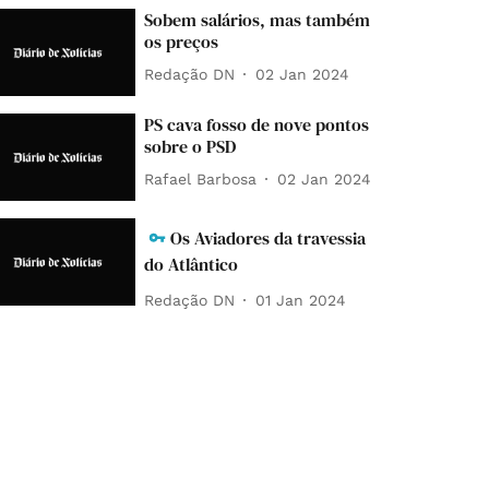
Sobem salários, mas também
os preços
Redação DN
02 Jan 2024
PS cava fosso de nove pontos
sobre o PSD
Rafael Barbosa
02 Jan 2024
Os Aviadores da travessia
do Atlântico
Redação DN
01 Jan 2024