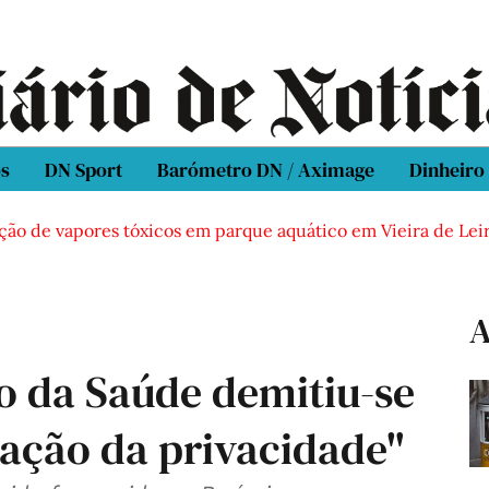
os
DN Sport
Barómetro DN / Aximage
Dinheiro
de vapores tóxicos em parque aquático em Vieira de Leiria
A
o da Saúde demitiu-se
lação da privacidade"