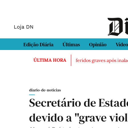
Loja DN
Edição Diária
Últimas
Opinião
Víde
ÚLTIMA HORA
rado morto em Sintra
Três feridos graves após inalação 
diario-de-noticias
Secretário de Estad
devido a "grave vio