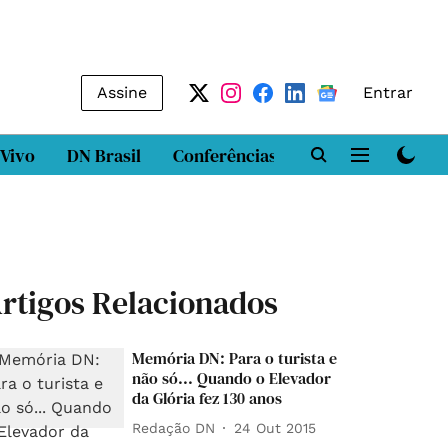
Assine
Entrar
 Vivo
DN Brasil
Conferências
DN LAB
Class
rtigos Relacionados
Memória DN: Para o turista e
não só... Quando o Elevador
da Glória fez 130 anos
Redação DN
24 Out 2015