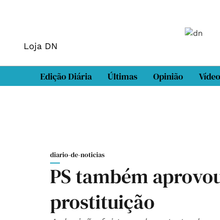
Loja DN
Edição Diária
Últimas
Opinião
Víde
diario-de-noticias
PS também aprovou
prostituição