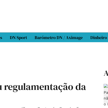
os
DN Sport
Barómetro DN / Aximage
Dinheiro
A
 regulamentação da