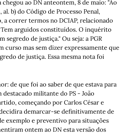
a chegou ao DN anteontem, 8 de maio: "Ao
3, al. b) do Código de Processo Penal,
o, a correr termos no DCIAP, relacionado
 Tem arguidos constituídos. O inquérito
m segredo de justiça." Ou seja: a PGR
em curso mas sem dizer expressamente que
gredo de justiça. Essa mesma nota foi
: de que foi ao saber de que estava para
destacado militante do PS - João
artido, começando por Carlos César e
decidira demarcar-se definitivamente de
 de exemplo e preventivo para situações
mentiram ontem ao DN esta versão dos