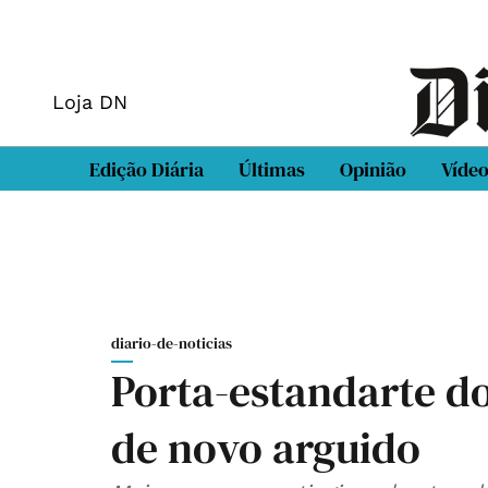
Loja DN
Edição Diária
Últimas
Opinião
Víde
diario-de-noticias
Porta-estandarte 
de novo arguido