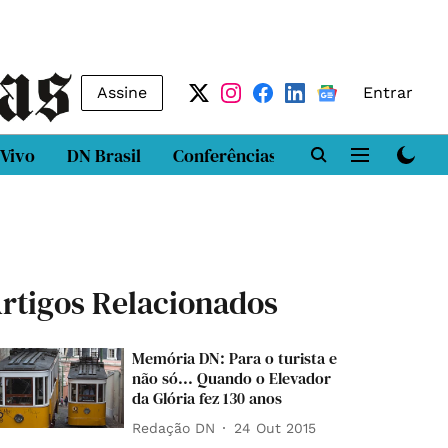
Assine
Entrar
 Vivo
DN Brasil
Conferências
DN LAB
Class
rtigos Relacionados
Memória DN: Para o turista e
não só... Quando o Elevador
da Glória fez 130 anos
Redação DN
24 Out 2015