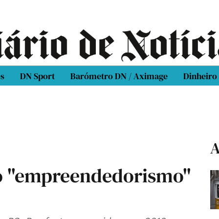
os
DN Sport
Barómetro DN / Aximage
Dinheiro
A
do "empreendedorismo"