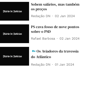
Sobem salários, mas também
os preços
Redação DN
02 Jan 2024
PS cava fosso de nove pontos
sobre o PSD
Rafael Barbosa
02 Jan 2024
Os Aviadores da travessia
do Atlântico
Redação DN
01 Jan 2024