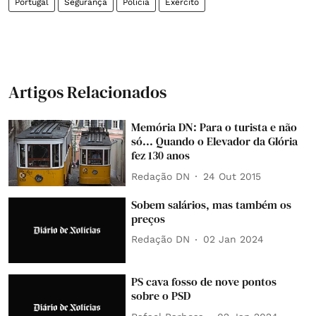
Portugal
Segurança
Polícia
Exército
Artigos Relacionados
Memória DN: Para o turista e não
só... Quando o Elevador da Glória
fez 130 anos
Redação DN
24 Out 2015
Sobem salários, mas também os
preços
Redação DN
02 Jan 2024
PS cava fosso de nove pontos
sobre o PSD