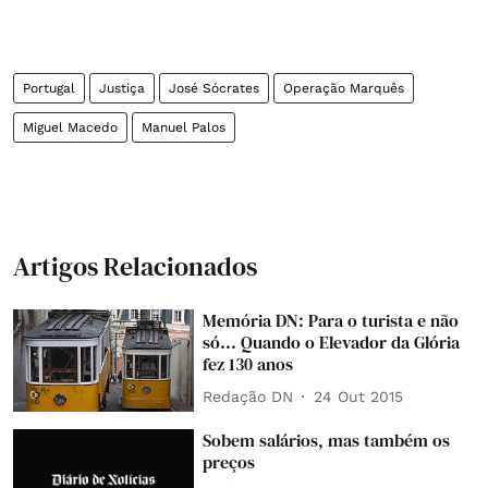
Portugal
Justiça
José Sócrates
Operação Marquês
Miguel Macedo
Manuel Palos
Artigos Relacionados
Memória DN: Para o turista e não
só... Quando o Elevador da Glória
fez 130 anos
Redação DN
24 Out 2015
Sobem salários, mas também os
preços