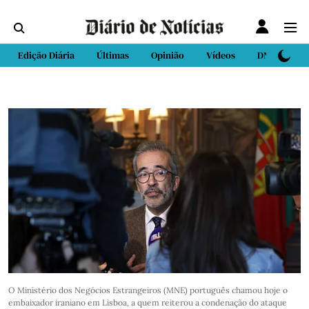
Edição Diária
Últimas
Opinião
Vídeos
DN Sport
O Ministério dos Negócios Estrangeiros (MNE) português chamou hoje o
embaixador iraniano em Lisboa, a quem reiterou a condenação do ataque