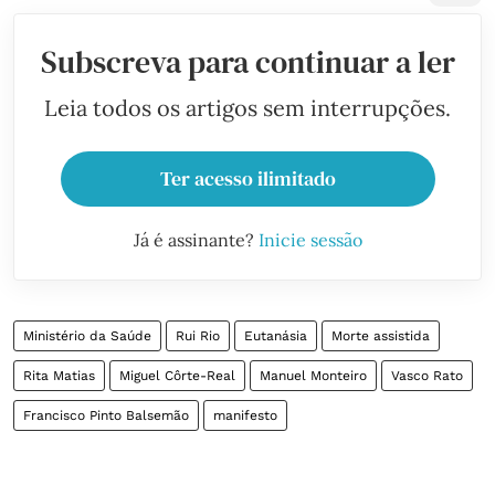
Subscreva para continuar a ler
Leia todos os artigos sem interrupções.
Ter acesso ilimitado
Já é assinante?
Inicie sessão
Ministério da Saúde
Rui Rio
Eutanásia
Morte assistida
Rita Matias
Miguel Côrte-Real
Manuel Monteiro
Vasco Rato
Francisco Pinto Balsemão
manifesto