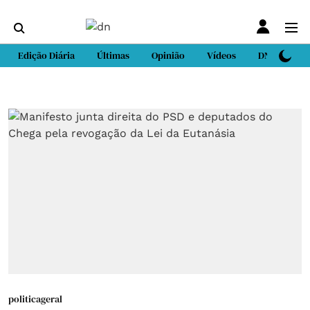
Edição Diária
Últimas
Opinião
Vídeos
DN Sport
politicageral