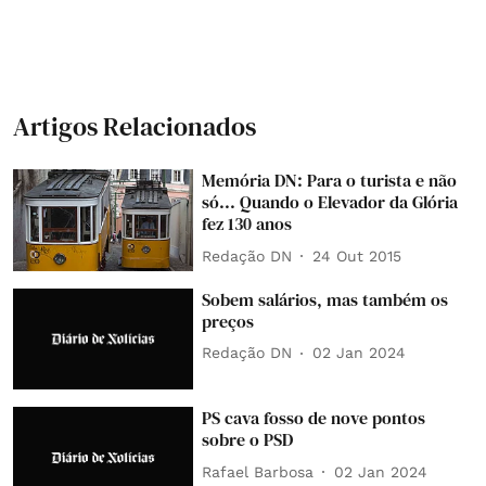
Artigos Relacionados
Memória DN: Para o turista e não
só... Quando o Elevador da Glória
fez 130 anos
Redação DN
24 Out 2015
Sobem salários, mas também os
preços
Redação DN
02 Jan 2024
PS cava fosso de nove pontos
sobre o PSD
Rafael Barbosa
02 Jan 2024