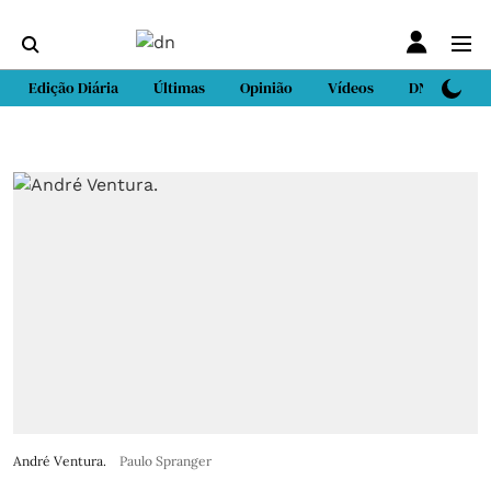
Edição Diária
Últimas
Opinião
Vídeos
DN Sport
André Ventura.
Paulo Spranger