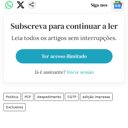
Siga-nos
Subscreva para continuar a ler
Leia todos os artigos sem interrupções.
Ter acesso ilimitado
Já é assinante?
Inicie sessão
Política
PCP
despedimento
CGTP
edição impressa
Exclusivos