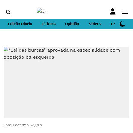
Edição Diária
Últimas
Opinião
Vídeos
DN Sport
Foto: Leonardo Negrão