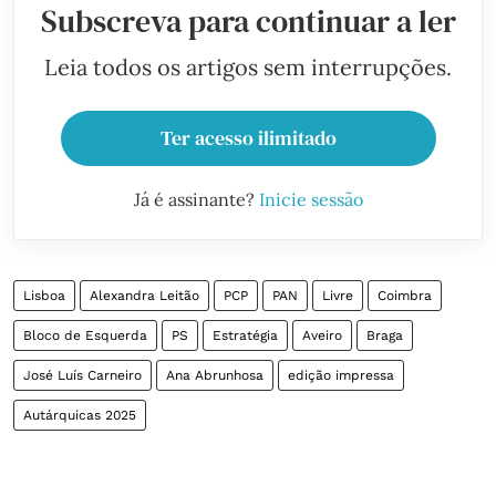
Subscreva para continuar a ler
Leia todos os artigos sem interrupções.
Ter acesso ilimitado
Já é assinante?
Inicie sessão
Lisboa
Alexandra Leitão
PCP
PAN
Livre
Coimbra
Bloco de Esquerda
PS
Estratégia
Aveiro
Braga
José Luís Carneiro
Ana Abrunhosa
edição impressa
Autárquicas 2025