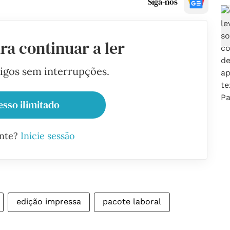
Siga-nos
ra continuar a ler
tigos sem interrupções.
esso ilimitado
ante?
Inicie sessão
edição impressa
pacote laboral