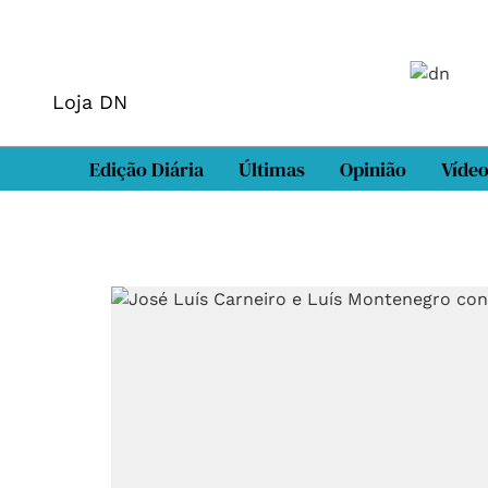
Loja DN
Edição Diária
Últimas
Opinião
Víde