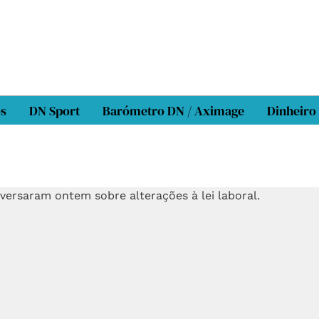
os
DN Sport
Barómetro DN / Aximage
Dinheiro