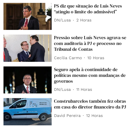
PS diz que situação de Luís Neves
“atingiu o limite do admissível”
DN/Lusa
2 Horas
Pressão sobre Luís Neves agrava-se
com auditoria à PJ e processo no
Tribunal de Contas
Cecília Carmo
10 Horas
Seguro apela à continuidade de
políticas mesmo com mudanças de
governos
DN/Lusa
11 Horas
Construbarcelos também fez obras
em casa do diretor financeiro da PJ
David Pereira
12 Horas