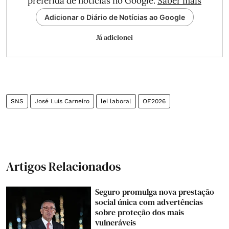
preferida de notícias no Google.
Saber mais
Adicionar o Diário de Notícias ao Google
Já adicionei
SNS
José Luís Carneiro
lei laboral
OE2026
Artigos Relacionados
Seguro promulga nova prestação
social única com advertências
sobre proteção dos mais
vulneráveis