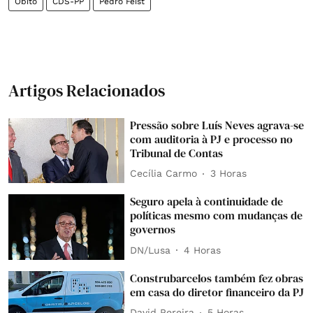
Óbito
CDS-PP
Pedro Feist
Artigos Relacionados
Pressão sobre Luís Neves agrava-se
com auditoria à PJ e processo no
Tribunal de Contas
Cecília Carmo
3 Horas
Seguro apela à continuidade de
políticas mesmo com mudanças de
governos
DN/Lusa
4 Horas
Construbarcelos também fez obras
em casa do diretor financeiro da PJ
David Pereira
5 Horas