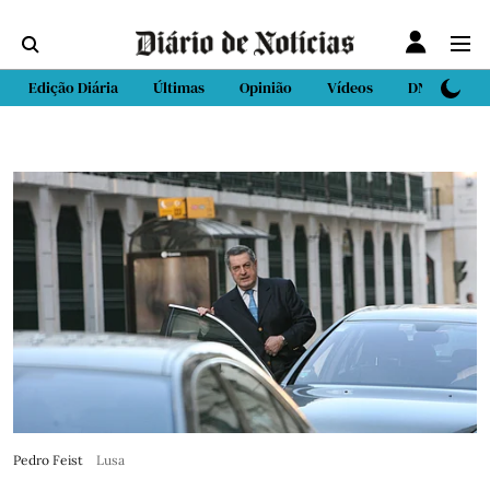
Edição Diária
Últimas
Opinião
Vídeos
DN Sport
Pedro Feist
Lusa