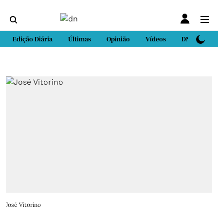
Edição Diária
Últimas
Opinião
Vídeos
DN Sport
José Vitorino