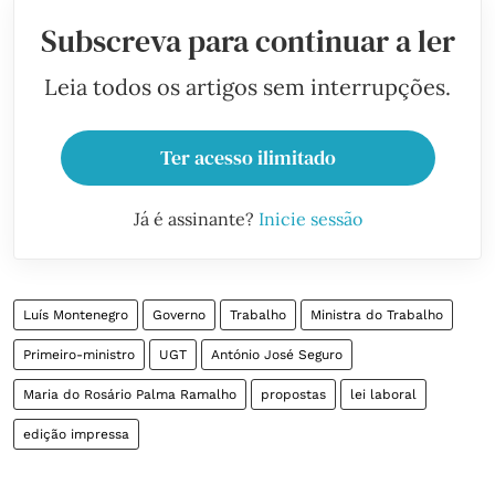
Subscreva para continuar a ler
Leia todos os artigos sem interrupções.
Ter acesso ilimitado
Já é assinante?
Inicie sessão
Luís Montenegro
Governo
Trabalho
Ministra do Trabalho
Primeiro-ministro
UGT
António José Seguro
Maria do Rosário Palma Ramalho
propostas
lei laboral
edição impressa