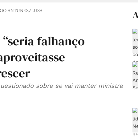
IGO ANTUNES/LUSA
A
 “seria falhanço
 aproveitasse
rescer
questionado sobre se vai manter ministra