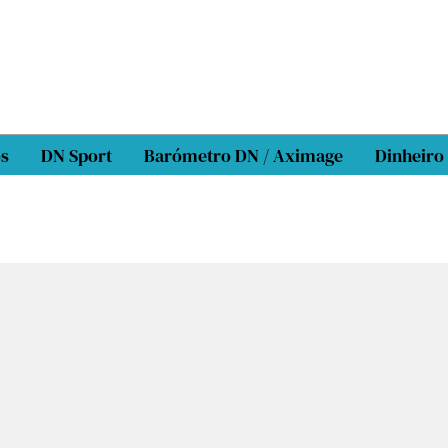
os
DN Sport
Barómetro DN / Aximage
Dinheiro