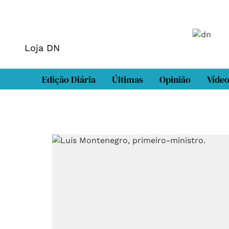
Loja DN
Edição Diária
Últimas
Opinião
Víde