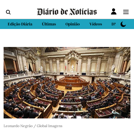
Edição Diária
Últimas
Opinião
Vídeos
DN Sport
Leonardo Negrão / Global Imagens