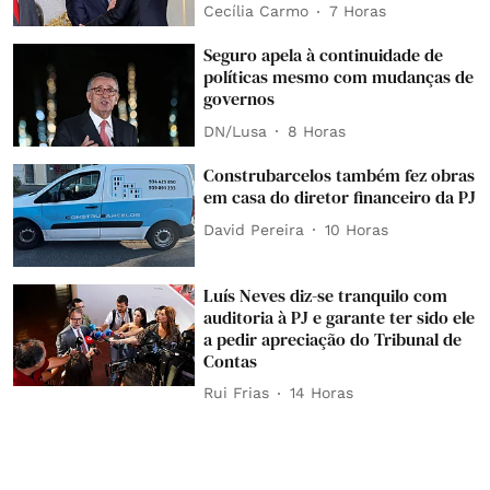
Cecília Carmo
7 Horas
Seguro apela à continuidade de
políticas mesmo com mudanças de
governos
DN/Lusa
8 Horas
Construbarcelos também fez obras
em casa do diretor financeiro da PJ
David Pereira
10 Horas
Luís Neves diz-se tranquilo com
auditoria à PJ e garante ter sido ele
a pedir apreciação do Tribunal de
Contas
Rui Frias
14 Horas