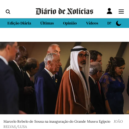
Edição Diária
Últimas
Opinião
Vídeos
DN Sport
Marcelo Rebelo de Sousa na inauguração do Grande Museu Egípcio
JOÃO
RELVAS/LUSA