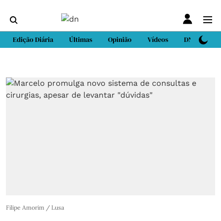
Edição Diária
Últimas
Opinião
Vídeos
DN Sport
Filipe Amorim / Lusa