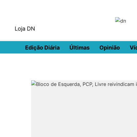
Loja DN
Edição Diária
Últimas
Opinião
Ví