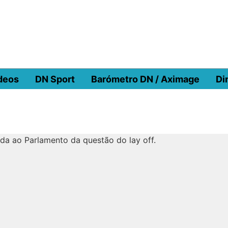
deos
DN Sport
Barómetro DN / Aximage
Di