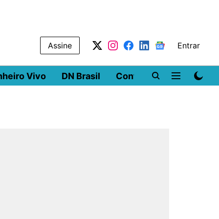
Assine
Entrar
nheiro Vivo
DN Brasil
Conferências
DN LA