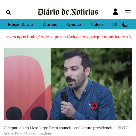
Edição Diária
Últimas
Opinião
Vídeos
DN Sport
raves após inalação de vapores tóxicos em parque aquático em Vieira d
O deputado do Livre Jorge Pinto anuncia candidatura presidencial.
FOTO:
André Rolo /Global Imagens