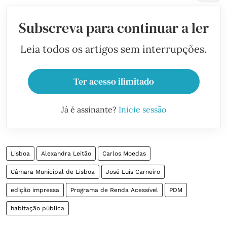
Subscreva para continuar a ler
Leia todos os artigos sem interrupções.
Ter acesso ilimitado
Já é assinante?
Inicie sessão
Lisboa
Alexandra Leitão
Carlos Moedas
Câmara Municipal de Lisboa
José Luís Carneiro
edição impressa
Programa de Renda Acessível
PDM
habitação pública