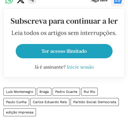
Subscreva para continuar a ler
Leia todos os artigos sem interrupções.
Ter acesso ilimitado
Já é assinante?
Inicie sessão
Luís Montenegro
Braga
Pedro Duarte
Rui Rio
Paulo Cunha
Carlos Eduardo Reis
Partido Social Democrata
edição impressa