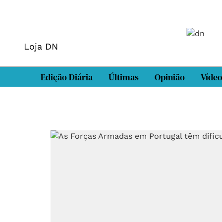
Loja DN
Edição Diária
Últimas
Opinião
Víde