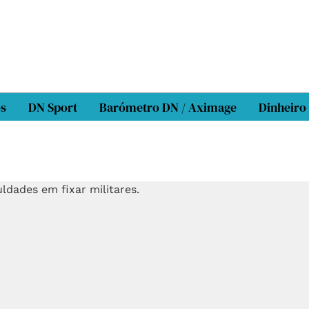
os
DN Sport
Barómetro DN / Aximage
Dinheiro