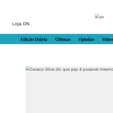
Loja DN
Edição Diária
Últimas
Opinião
Víde