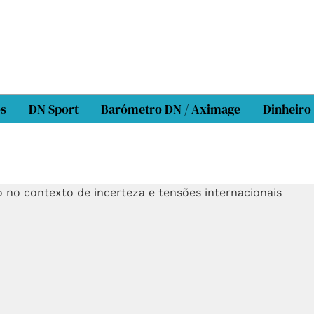
os
DN Sport
Barómetro DN / Aximage
Dinheiro