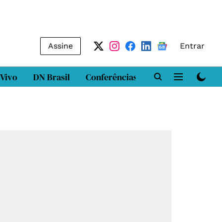
Assine
Entrar
 Vivo
DN Brasil
Conferências
DN LAB
Class