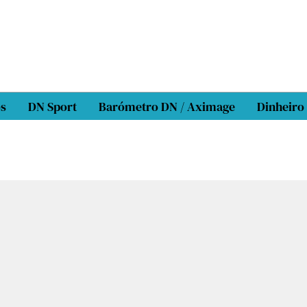
os
DN Sport
Barómetro DN / Aximage
Dinheiro