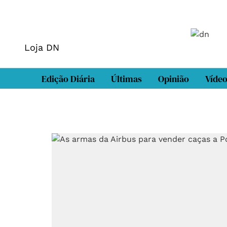
Loja DN
Edição Diária
Últimas
Opinião
Víde