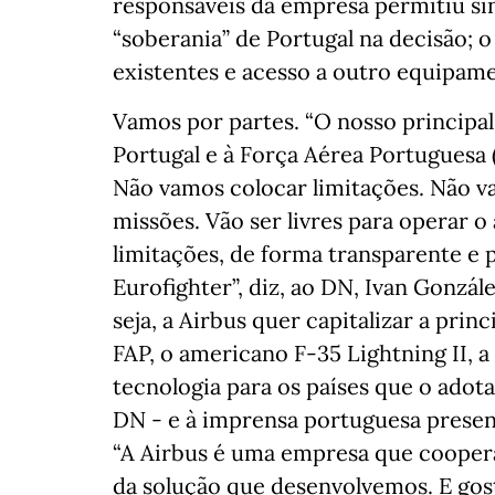
responsáveis da empresa permitiu sin
“soberania” de Portugal na decisão; o 
existentes e acesso a outro equipame
Vamos por partes. “O nosso principa
Portugal e à Força Aérea Portuguesa
Não vamos colocar limitações. Não v
missões. Vão ser livres para operar 
limitações, de forma transparente e
Eurofighter”, diz, ao DN, Ivan Gonzál
seja, a Airbus quer capitalizar a princ
FAP, o americano F-35 Lightning II, 
tecnologia para os países que o adot
DN - e à imprensa portuguesa presen
“A Airbus é uma empresa que coopera
da solução que desenvolvemos. E gos