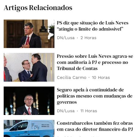
Artigos Relacionados
PS diz que situação de Luís Neves
“atingiu o limite do admissível”
DN/Lusa
2 Horas
Pressão sobre Luís Neves agrava-se
com auditoria à PJ e processo no
Tribunal de Contas
Cecília Carmo
10 Horas
Seguro apela à continuidade de
políticas mesmo com mudanças de
governos
DN/Lusa
11 Horas
Construbarcelos também fez obras
em casa do diretor financeiro da PJ