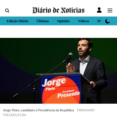
Edição Diária
Últimas
Opinião
Vídeos
DN Sport
Jorge Pinto, candidato à Presidência da República
FERNANDO
VELUDO/LUSA