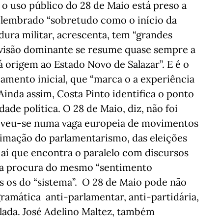
e, o uso público do 28 de Maio está preso a
é lembrado “sobretudo como o início da
dura militar, acrescenta, tem “grandes
a visão dominante se resume quase sempre a
dá origem ao Estado Novo de Salazar”. E é o
amento inicial, que “marca o a experiência
Ainda assim, Costa Pinto identifica o ponto
dade política. O 28 de Maio, diz, não foi
reveu-se numa vaga europeia de movimentos
timação do parlamentarismo, das eleições
 É aí que encontra o paralelo com discursos
 na procura do mesmo “sentimento
as os do “sistema”. O 28 de Maio pode não
gramática anti-parlamentar, anti-partidária,
lada. José Adelino Maltez, também