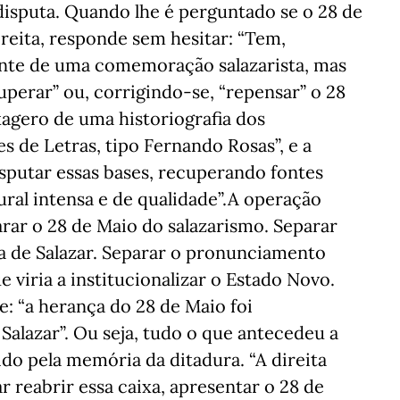
 disputa. Quando lhe é perguntado se o 28 de
ireita, responde sem hesitar: “Tem,
ente de uma comemoração salazarista, mas
cuperar” ou, corrigindo-se, “repensar” o 28
xagero de uma historiografia dos
s de Letras, tipo Fernando Rosas”, e a
isputar essas bases, recuperando fontes
ural intensa e de qualidade”.A operação
parar o 28 de Maio do salazarismo. Separar
a de Salazar. Separar o pronunciamento
e viria a institucionalizar o Estado Novo.
: “a herança do 28 de Maio foi
Salazar”. Ou seja, tudo o que antecedeu a
ido pela memória da ditadura. “A direita
 reabrir essa caixa, apresentar o 28 de