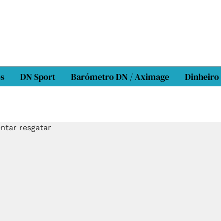
os
DN Sport
Barómetro DN / Aximage
Dinheiro