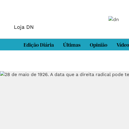
Loja DN
Edição Diária
Últimas
Opinião
Víde