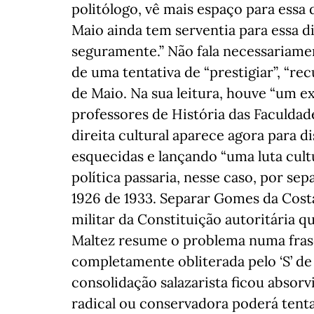
politólogo, vê mais espaço para essa
Maio ainda tem serventia para essa d
seguramente.” Não fala necessariam
de uma tentativa de “prestigiar”, “re
de Maio. Na sua leitura, houve “um e
professores de História das Faculdade
direita cultural aparece agora para d
esquecidas e lançando “uma luta cult
política passaria, nesse caso, por se
1926 de 1933. Separar Gomes da Cost
militar da Constituição autoritária qu
Maltez resume o problema numa frase
completamente obliterada pelo ‘S’ de 
consolidação salazarista ficou absorv
radical ou conservadora poderá tentar