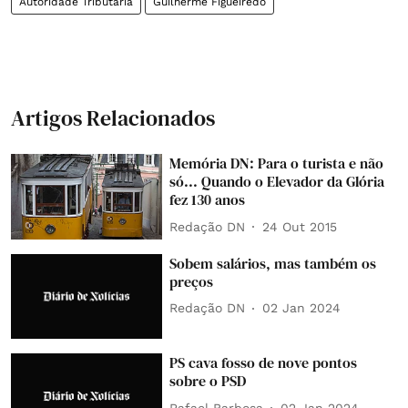
Autoridade Tributária
Guilherme Figueiredo
Artigos Relacionados
Memória DN: Para o turista e não
só... Quando o Elevador da Glória
fez 130 anos
Redação DN
24 Out 2015
Sobem salários, mas também os
preços
Redação DN
02 Jan 2024
PS cava fosso de nove pontos
sobre o PSD
Rafael Barbosa
02 Jan 2024