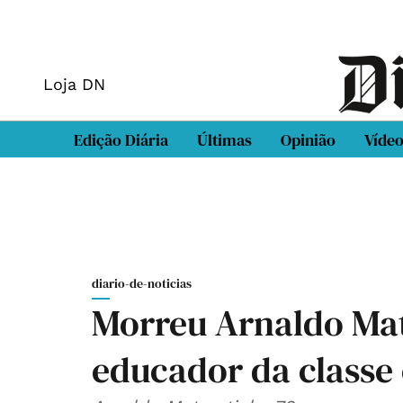
Loja DN
Edição Diária
Últimas
Opinião
Víde
diario-de-noticias
Morreu Arnaldo Mat
educador da classe