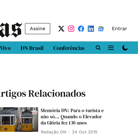
Assine
Entrar
 Vivo
DN Brasil
Conferências
DN LAB
Class
rtigos Relacionados
Memória DN: Para o turista e
não só... Quando o Elevador
da Glória fez 130 anos
Redação DN
24 Out 2015