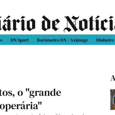
os
DN Sport
Barómetro DN / Aximage
Dinheiro
A
os, o "grande
 operária"