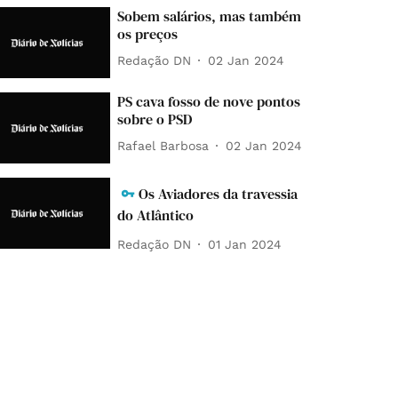
Sobem salários, mas também
os preços
Redação DN
02 Jan 2024
PS cava fosso de nove pontos
sobre o PSD
Rafael Barbosa
02 Jan 2024
Os Aviadores da travessia
do Atlântico
Redação DN
01 Jan 2024