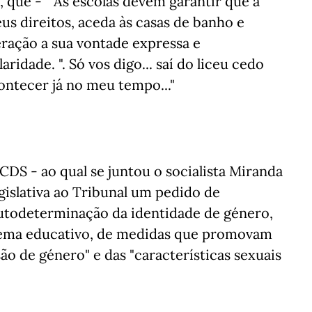
, que - " As escolas devem garantir que a
us direitos, aceda às casas de banho e
ração a sua vontade expressa e
ridade. ". Só vos digo... saí do liceu cedo
contecer já no meu tempo..."
DS - ao qual se juntou o socialista Miranda
egislativa ao Tribunal um pedido de
 autodeterminação da identidade de género,
stema educativo, de medidas que promovam
são de género" e das "características sexuais