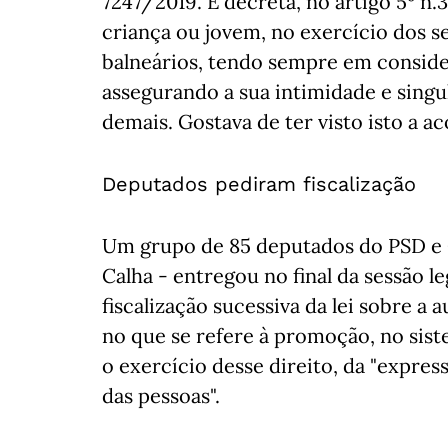
7247/2019. E decreta, no artigo 5º n.3
criança ou jovem, no exercício dos se
balneários, tendo sempre em conside
assegurando a sua intimidade e singula
demais. Gostava de ter visto isto a a
Deputados pediram fiscalização
Um grupo de 85 deputados do PSD e C
Calha - entregou no final da sessão l
fiscalização sucessiva da lei sobre a
no que se refere à promoção, no si
o exercício desse direito, da "expres
das pessoas".