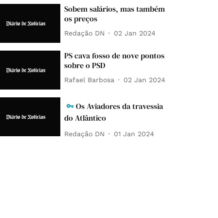
Sobem salários, mas também
os preços
Redação DN
02 Jan 2024
PS cava fosso de nove pontos
sobre o PSD
Rafael Barbosa
02 Jan 2024
Os Aviadores da travessia
do Atlântico
Redação DN
01 Jan 2024