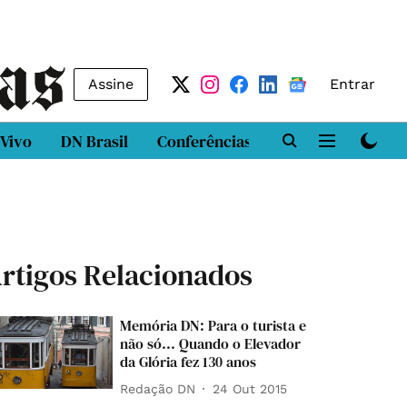
Assine
Entrar
 Vivo
DN Brasil
Conferências
DN LAB
Class
rtigos Relacionados
Memória DN: Para o turista e
não só... Quando o Elevador
da Glória fez 130 anos
Redação DN
24 Out 2015