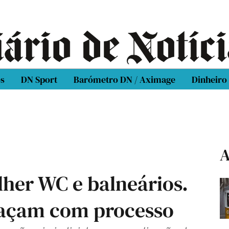
os
DN Sport
Barómetro DN / Aximage
Dinheiro
A
her WC e balneários.
açam com processo