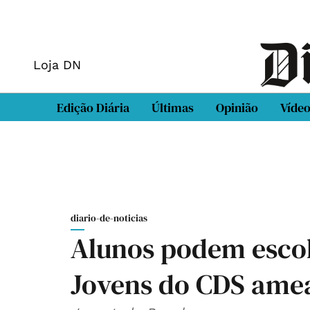
Loja DN
Edição Diária
Últimas
Opinião
Víde
diario-de-noticias
Alunos podem escol
Jovens do CDS ame